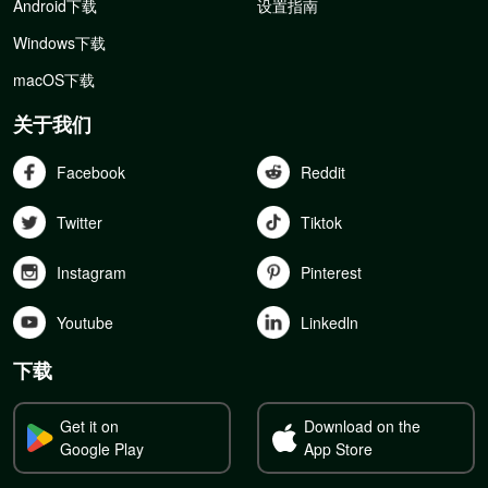
Android下载
设置指南
Windows下载
macOS下载
关于我们
Facebook
Reddit
Twitter
Tiktok
Instagram
Pinterest
Youtube
Linkedln
下载
Get it on
Download on the
Google Play
App Store