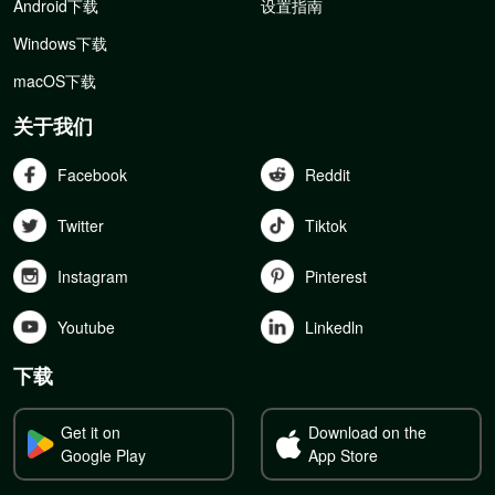
Android下载
设置指南
Windows下载
macOS下载
关于我们
Facebook
Reddit
Twitter
Tiktok
Instagram
Pinterest
Youtube
Linkedln
下载
Get it on
Download on the
Google Play
App Store