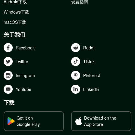
Android下载
设置指南
Windows下载
macOS下载
关于我们
Facebook
Reddit
Twitter
Tiktok
Instagram
Pinterest
Youtube
Linkedln
下载
Get it on
Download on the
Google Play
App Store