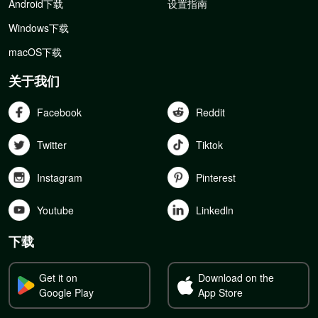
Android下载
设置指南
Windows下载
macOS下载
关于我们
Facebook
Reddit
Twitter
Tiktok
Instagram
Pinterest
Youtube
Linkedln
下载
Get it on
Download on the
Google Play
App Store