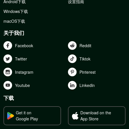
Android下载
设置指南
Windows下载
macOS下载
关于我们
Facebook
Reddit
Twitter
Tiktok
Instagram
Pinterest
Youtube
Linkedln
下载
Get it on
Download on the
Google Play
App Store