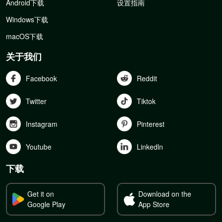
Android下载
设置指南
Windows下载
macOS下载
关于我们
Facebook
Reddit
Twitter
Tiktok
Instagram
Pinterest
Youtube
Linkedln
下载
Get it on
Download on the
Google Play
App Store