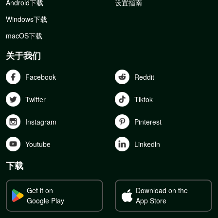
Android下载
设置指南
Windows下载
macOS下载
关于我们
Facebook
Reddit
Twitter
Tiktok
Instagram
Pinterest
Youtube
Linkedln
下载
Get it on
Download on the
Google Play
App Store