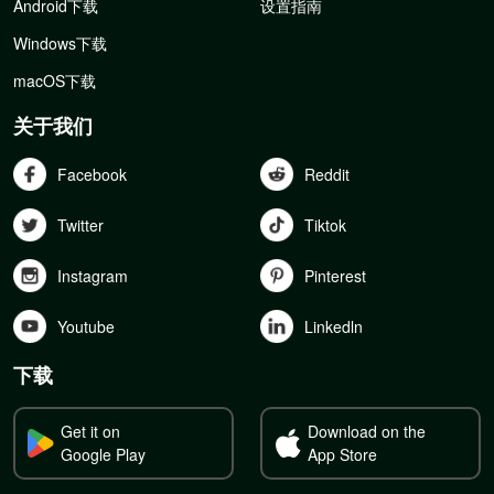
Android下载
设置指南
Windows下载
macOS下载
关于我们
Facebook
Reddit
Twitter
Tiktok
Instagram
Pinterest
Youtube
Linkedln
下载
Get it on
Download on the
Google Play
App Store