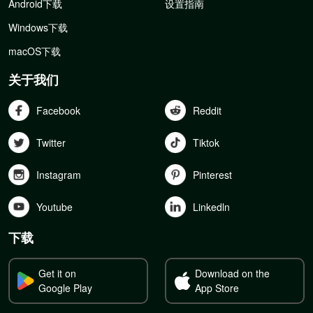
Android下载
设置指南
Windows下载
macOS下载
关于我们
Facebook
Reddit
Twitter
Tiktok
Instagram
Pinterest
Youtube
Linkedln
下载
Get it on
Download on the
Google Play
App Store