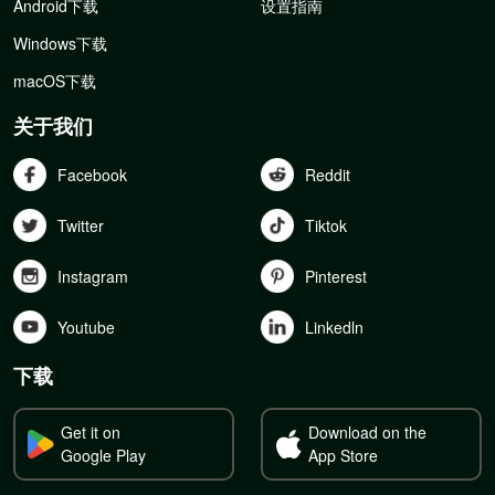
Android下载
设置指南
Windows下载
macOS下载
关于我们
Facebook
Reddit
Twitter
Tiktok
Instagram
Pinterest
Youtube
Linkedln
下载
Get it on
Download on the
Google Play
App Store