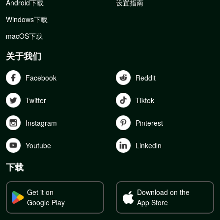
Android下载
设置指南
Windows下载
macOS下载
关于我们
Facebook
Reddit
Twitter
Tiktok
Instagram
Pinterest
Youtube
Linkedln
下载
Get it on
Download on the
Google Play
App Store