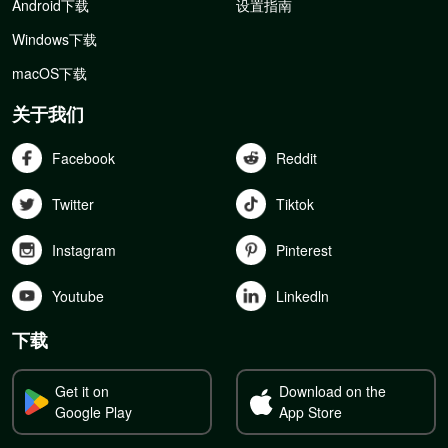
Android下载
设置指南
Windows下载
macOS下载
关于我们
Facebook
Reddit
Twitter
Tiktok
Instagram
Pinterest
Youtube
Linkedln
下载
Get it on
Download on the
Google Play
App Store