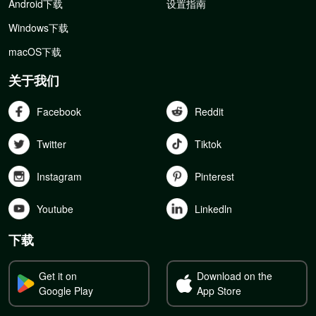
Android下载
设置指南
Windows下载
macOS下载
关于我们
Facebook
Reddit
Twitter
Tiktok
Instagram
Pinterest
Youtube
Linkedln
下载
Get it on
Download on the
Google Play
App Store