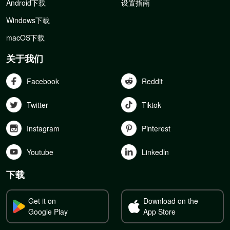
Android下载
设置指南
Windows下载
macOS下载
关于我们
Facebook
Reddit
Twitter
Tiktok
Instagram
Pinterest
Youtube
Linkedln
下载
Get it on
Download on the
Google Play
App Store