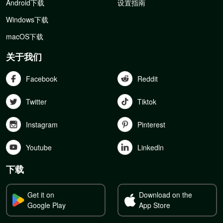
Android下载
设置指南
Windows下载
macOS下载
关于我们
Facebook
Reddit
Twitter
Tiktok
Instagram
Pinterest
Youtube
Linkedln
下载
Get it on
Download on the
Google Play
App Store