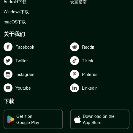
Android下载
设置指南
Windows下载
macOS下载
关于我们
Facebook
Reddit
Twitter
Tiktok
Instagram
Pinterest
Youtube
Linkedln
下载
Get it on
Download on the
Google Play
App Store