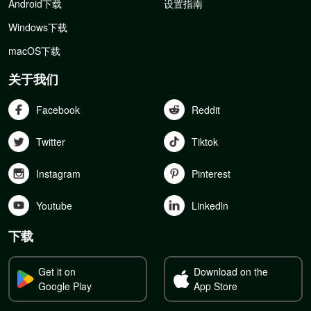
Android下载
设置指南
Windows下载
macOS下载
关于我们
Facebook
Reddit
Twitter
Tiktok
Instagram
Pinterest
Youtube
Linkedln
下载
Get it on
Download on the
Google Play
App Store