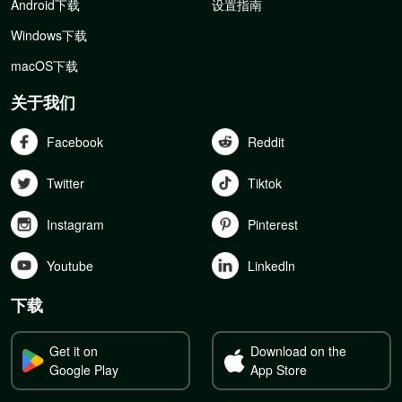
Android下载
设置指南
Windows下载
macOS下载
关于我们
Facebook
Reddit
Twitter
Tiktok
Instagram
Pinterest
Youtube
Linkedln
下载
Get it on
Download on the
Google Play
App Store