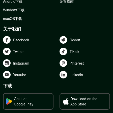
Android下载
设置指南
Windows下载
macOS下载
关于我们
Facebook
Reddit
Twitter
Tiktok
Instagram
Pinterest
Youtube
Linkedln
下载
Get it on
Download on the
Google Play
App Store