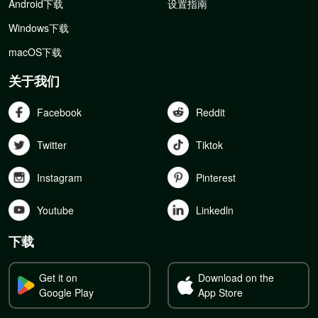
Android下载
设置指南
Windows下载
macOS下载
关于我们
Facebook
Reddit
Twitter
Tiktok
Instagram
Pinterest
Youtube
Linkedln
下载
Get it on
Download on the
Google Play
App Store