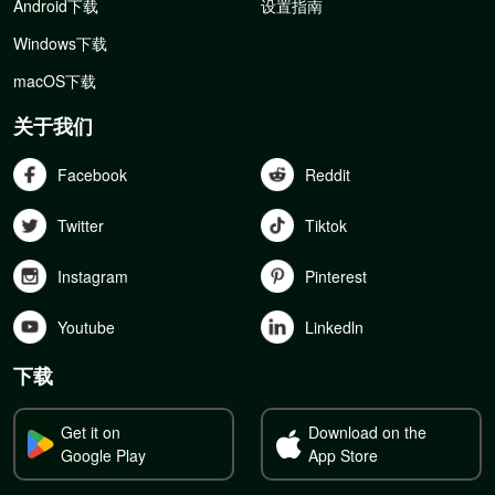
Android下载
设置指南
Windows下载
macOS下载
关于我们
Facebook
Reddit
Twitter
Tiktok
Instagram
Pinterest
Youtube
Linkedln
下载
Get it on
Download on the
Google Play
App Store