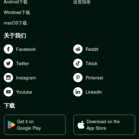
Android下载
设置指南
Windows下载
macOS下载
关于我们
Facebook
Reddit
Twitter
Tiktok
Instagram
Pinterest
Youtube
Linkedln
下载
Get it on
Download on the
Google Play
App Store