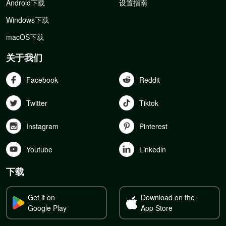
Android下载
设置指南
Windows下载
macOS下载
关于我们
Facebook
Reddit
Twitter
Tiktok
Instagram
Pinterest
Youtube
Linkedln
下载
Get it on
Download on the
Google Play
App Store