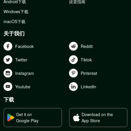
Android下载
设置指南
Windows下载
macOS下载
关于我们
Facebook
Reddit
Twitter
Tiktok
Instagram
Pinterest
Youtube
Linkedln
下载
Get it on
Download on the
Google Play
App Store