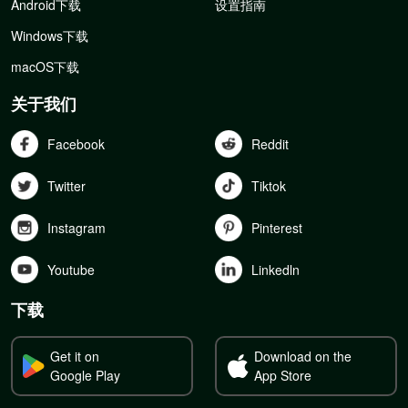
Android下载
设置指南
Windows下载
macOS下载
关于我们
Facebook
Reddit
Twitter
Tiktok
Instagram
Pinterest
Youtube
Linkedln
下载
Get it on
Download on the
Google Play
App Store