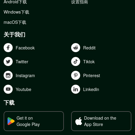
Android下载
设置指南
Windows下载
macOS下载
关于我们
Facebook
Reddit
Twitter
Tiktok
Instagram
Pinterest
Youtube
Linkedln
下载
Get it on
Download on the
Google Play
App Store