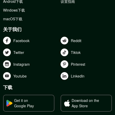
Android下载
设置指南
Windows下载
macOS下载
关于我们
Facebook
Reddit
Twitter
Tiktok
Instagram
Pinterest
Youtube
Linkedln
下载
Get it on
Download on the
Google Play
App Store