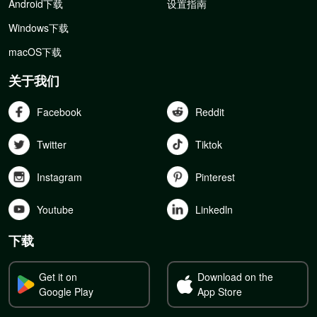
Android下载
设置指南
Windows下载
macOS下载
关于我们
Facebook
Reddit
Twitter
Tiktok
Instagram
Pinterest
Youtube
Linkedln
下载
Get it on
Download on the
Google Play
App Store