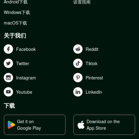
Android下载
设置指南
Windows下载
macOS下载
关于我们
Facebook
Reddit
Twitter
Tiktok
Instagram
Pinterest
Youtube
Linkedln
下载
Get it on
Download on the
Google Play
App Store