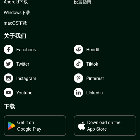
Android下载
设置指南
Windows下载
macOS下载
关于我们
Facebook
Reddit
Twitter
Tiktok
Instagram
Pinterest
Youtube
Linkedln
下载
Get it on
Download on the
Google Play
App Store