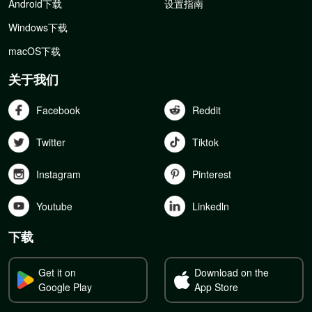
Android下载
设置指南
Windows下载
macOS下载
关于我们
Facebook
Reddit
Twitter
Tiktok
Instagram
Pinterest
Youtube
Linkedln
下载
Get it on
Download on the
Google Play
App Store