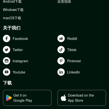
Android下载
设置指南
Windows下载
macOS下载
关于我们
Facebook
Reddit
Twitter
Tiktok
Instagram
Pinterest
Youtube
Linkedln
下载
Get it on
Download on the
Google Play
App Store