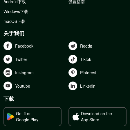
Android下载
设置指南
Windows下载
macOS下载
关于我们
Facebook
Reddit
Twitter
Tiktok
Instagram
Pinterest
Youtube
Linkedln
下载
Get it on
Download on the
Google Play
App Store