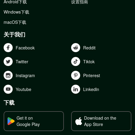
Android下载
设置指南
Windows下载
macOS下载
关于我们
Facebook
Reddit
Twitter
Tiktok
Instagram
Pinterest
Youtube
Linkedln
下载
Get it on
Download on the
Google Play
App Store