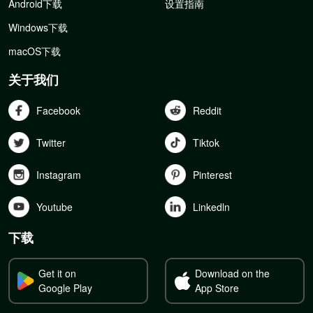
Android下载
设置指南
Windows下载
macOS下载
关于我们
Facebook
Reddit
Twitter
Tiktok
Instagram
Pinterest
Youtube
Linkedln
下载
Get it on
Download on the
Google Play
App Store