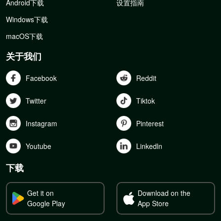
Android下载
设置指南
Windows下载
macOS下载
关于我们
Facebook
Reddit
Twitter
Tiktok
Instagram
Pinterest
Youtube
Linkedln
下载
Get it on
Download on the
Google Play
App Store