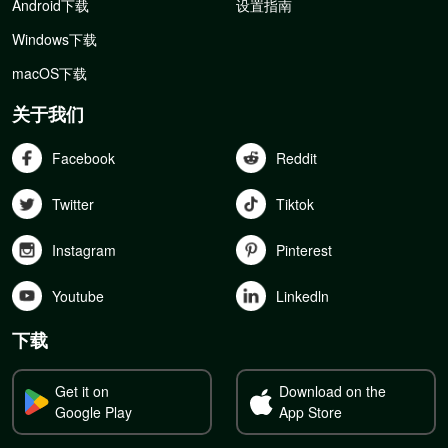
Android下载
设置指南
Windows下载
macOS下载
关于我们
Facebook
Reddit
Twitter
Tiktok
Instagram
Pinterest
Youtube
Linkedln
下载
Get it on
Download on the
Google Play
App Store