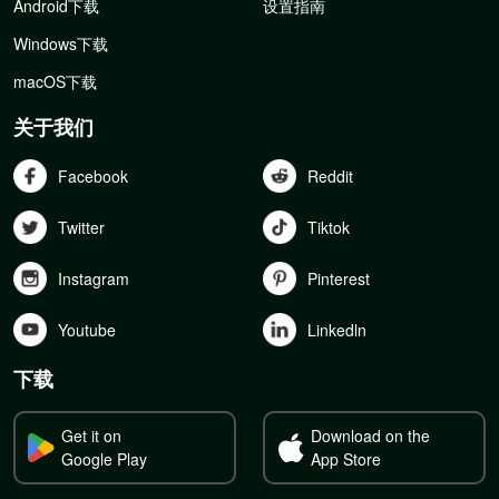
Android下载
设置指南
Windows下载
macOS下载
关于我们
Facebook
Reddit
Twitter
Tiktok
Instagram
Pinterest
Youtube
Linkedln
下载
Get it on
Download on the
Google Play
App Store