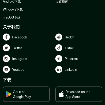
Android下载
设置指南
Windows下载
macOS下载
关于我们
Facebook
Reddit
Twitter
Tiktok
Instagram
Pinterest
Youtube
Linkedln
下载
Get it on
Download on the
Google Play
App Store