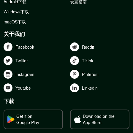
Android下载
设置指南
Windows下载
macOS下载
关于我们
Facebook
Reddit
Twitter
Tiktok
Instagram
Pinterest
Youtube
Linkedln
下载
Get it on
Download on the
Google Play
App Store