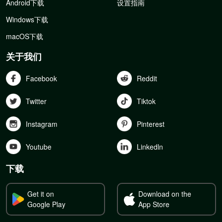
Android下载
设置指南
Windows下载
macOS下载
关于我们
Facebook
Reddit
Twitter
Tiktok
Instagram
Pinterest
Youtube
Linkedln
下载
Get it on
Download on the
Google Play
App Store