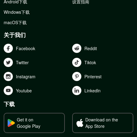
Android下载
设置指南
Windows下载
macOS下载
关于我们
Facebook
Reddit
Twitter
Tiktok
Instagram
Pinterest
Youtube
Linkedln
下载
Get it on
Download on the
Google Play
App Store